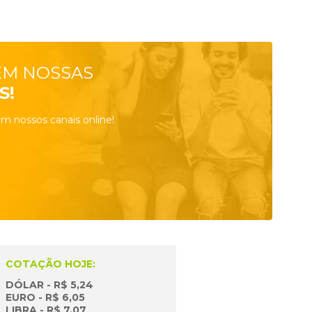
EM NOSSAS
S!
m nossos canais online!
COTAÇÃO HOJE:
DÓLAR - R$ 5,24
EURO - R$ 6,05
LIBRA - R$ 7,07