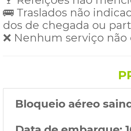
🍷 Refeições não menci
🚌 Traslados não indica
dos de chegada ou part
❌ Nenhum serviço não e
P
Bloqueio aéreo sain
Data de embarque: 1