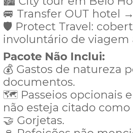
🏙️ City tour em Belo Ho
🚐 Transfer OUT hotel →
🛡️ Protect Travel: cob
involuntário de viagem 
Pacote Não Inclui:
💰 Gastos de natureza pe
documentos.
🗺️ Passeios opcionais 
não esteja citado como i
🤝 Gorjetas.