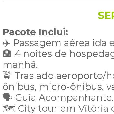
SE
Pacote Inclui:
✈️ Passagem aérea ida e 
🏨 4 noites de hospeda
manhã.
🚖 Traslado aeroporto/h
ônibus, micro-ônibus, v
🗣️ Guia Acompanhante.
🗺️ City tour em Vitória 