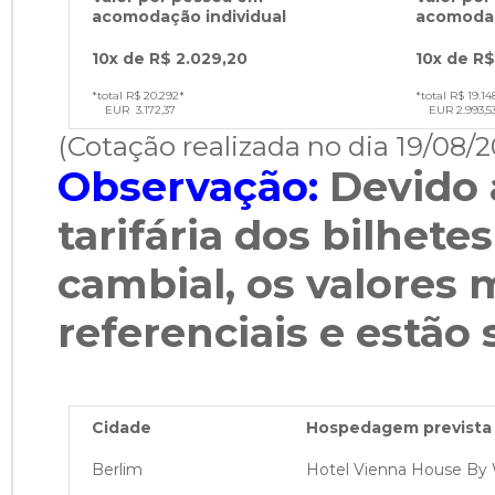
acomodação individual
acomoda
10x de R$ 2.029,20
10x de R$
*total R$ 20.292*
*total R$ 19.14
EUR 3.172,37
EUR 2.993,5
(Cotação realizada no dia 19/08/2
Observação:
Devido 
tarifária dos bilhete
cambial, os valores
referenciais e estão 
Cidade
Hospedagem prevista 
Berlim
Hotel Vienna House B