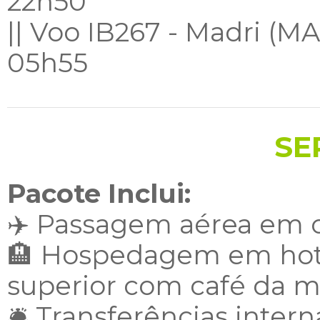
22h50
|| Voo IB267 - Madri (M
05h55
SE
Pacote
Inclui
:
✈️ Passagem aérea em 
🏨 Hospedagem em hotéi
superior com café da 
🛎️ Transferências inter