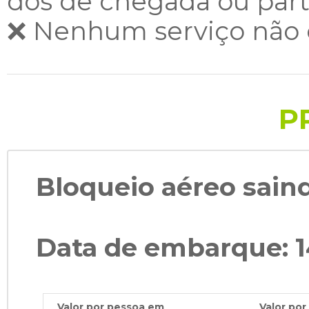
dos de chegada ou part
❌ Nenhum serviço não e
P
Bloqueio aéreo saind
Data de embarque: 1
Valor por pessoa em
Valor po