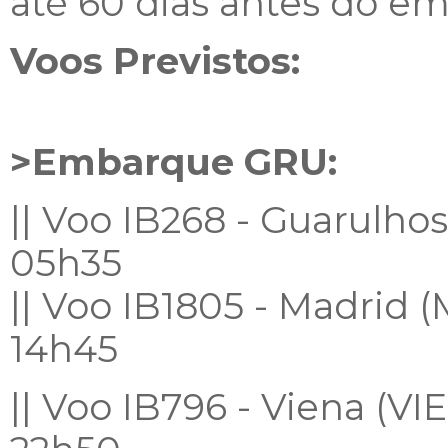
até 60 dias antes do e
Voos Previstos:
>Embarque GRU:
|| Voo IB268 - Guarulho
05h35
|| Voo IB1805 - Madrid 
14h45
|| Voo IB796 - Viena (V