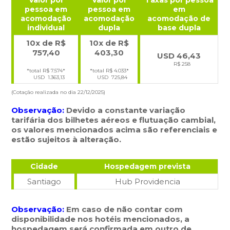
Valor por
Valor por
Taxas por pessoa
pessoa em
pessoa em
em
acomodação
acomodação
acomodação de
individual
dupla
base dupla
10x de R$
10x de R$
757,40
403,30
USD 46,43
R$ 258
*total R$ 7.574*
*total R$ 4.033*
USD 1.363,13
USD 725,84
(Cotação realizada no dia 22/12/2025)
Observação:
Devido a constante variação
tarifária dos bilhetes aéreos e flutuação cambial,
os valores mencionados acima são referenciais e
estão sujeitos à alteração.
Cidade
Hospedagem prevista
Santiago
Hub Providencia
Observação:
Em caso de não contar com
disponibilidade nos hotéis mencionados, a
hospedagem será confirmada em outro de