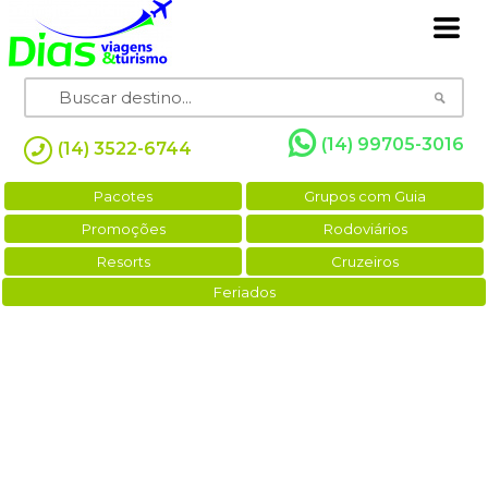
(14) 99705-3016
(14) 3522-6744
Pacotes
Grupos com Guia
Promoções
Rodoviários
Resorts
Cruzeiros
Feriados